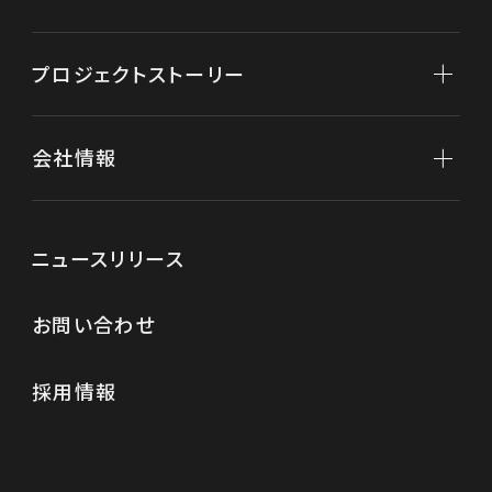
不動産開発
不動産再生
プロジェクトストーリー
不動産保有
分譲マンション
会社情報
「クラッシィハウス京都御苑ザ・テラス」
新規事業
複合商業施設「FIRST」
会社情報トップ
ニュースリリース
代表メッセージ
お問い合わせ
役員紹介
経営理念
採用情報
会社概要
沿革