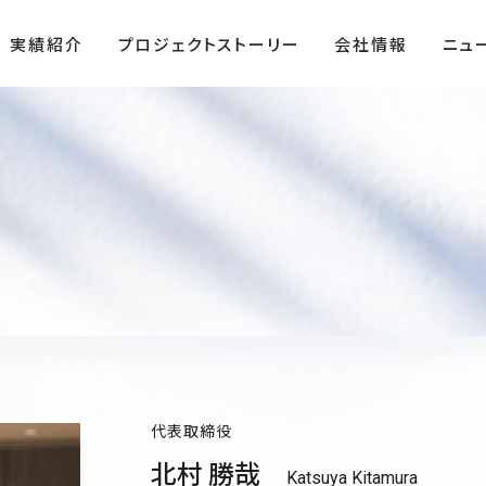
実績紹介
プロジェクトストーリー
会社情報
ニュ
ザ・テラス」
役員紹介
複合商業施設「FIRST」
沿革
代表取締役
北村 勝哉
Katsuya Kitamura