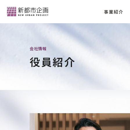
事業紹介
会社情報トップ
会社情報
役員紹介
分譲マンション「クラッシィハウス京都御苑
代表メッセージ
会社概要