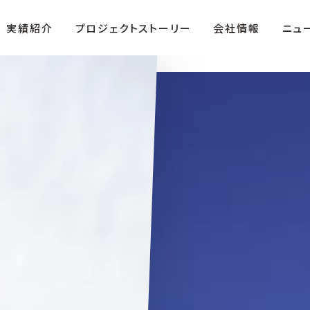
実績紹介
プロジェクトストーリー
会社情報
ニュ
ザ・テラス」
役員紹介
複合商業施設「FIRST」
沿革