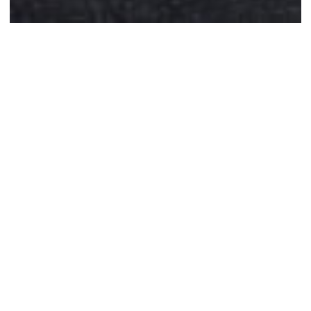
事業紹介
Our Business
京都・東京を中心に居住物件開発やホテル開発、
商業施設の開発、不動産再生、不動産保有事業を
展開しています。