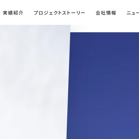
実績紹介
プロジェクトストーリー
会社情報
ニュ
ザ・テラス」
役員紹介
複合商業施設「FIRST」
沿革