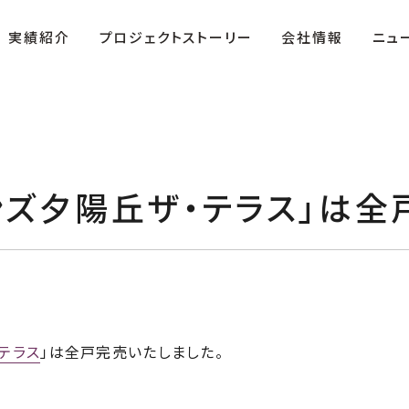
実績紹介
プロジェクトストーリー
会社情報
ニュ
ンズ夕陽丘ザ・テラス」は全
ザ・テラス」
役員紹介
複合商業施設「FIRST」
沿革
テラス
」は全戸完売いたしました。