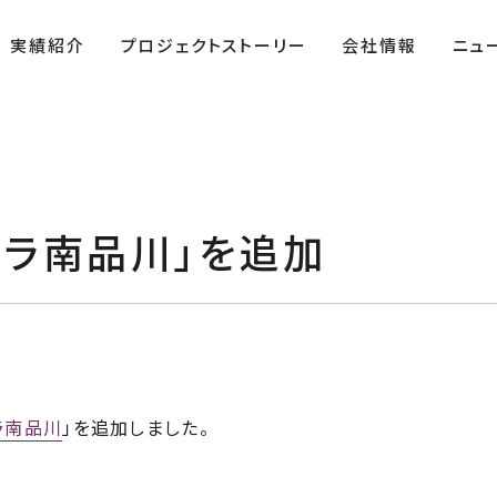
実績紹介
プロジェクトストーリー
会社情報
ニュ
リラ南品川」を追加
ザ・テラス」
役員紹介
複合商業施設「FIRST」
沿革
ラ南品川
」を追加しました。