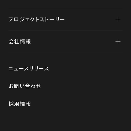
不動産開発
不動産再生
プロジェクトストーリー
不動産保有
分譲マンション
会社情報
「クラッシィハウス京都御苑ザ・テラス」
新規事業
複合商業施設「FIRST」
会社情報トップ
ニュースリリース
代表メッセージ
お問い合わせ
役員紹介
経営理念
採用情報
会社概要
沿革