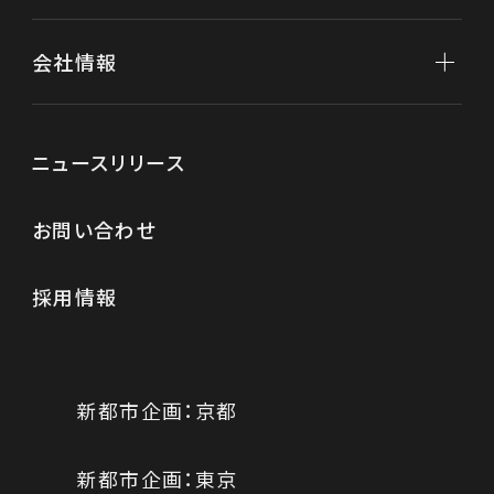
不動産保有
分譲マンション
会社情報
「クラッシィハウス京都御苑ザ・テラス」
新規事業
複合商業施設「FIRST」
会社情報トップ
ニュースリリース
代表メッセージ
お問い合わせ
役員紹介
経営理念
採用情報
会社概要
沿革
新都市企画：京都
新都市企画：東京