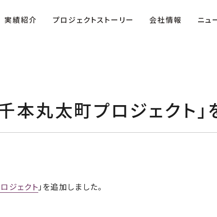
実績紹介
プロジェクトストーリー
会社情報
ニュ
）千本丸太町プロジェクト」
ザ・テラス」
役員紹介
複合商業施設「FIRST」
沿革
プロジェクト
」を追加しました。