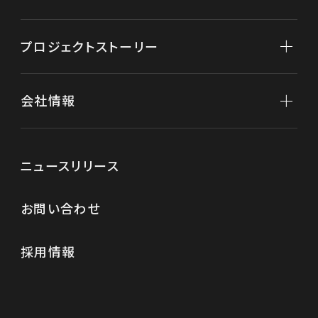
不動産開発
不動産再生
プロジェクトストーリー
不動産保有
分譲マンション
会社情報
「クラッシィハウス京都御苑ザ・テラス」
新規事業
複合商業施設「FIRST」
会社情報トップ
ニュースリリース
代表メッセージ
お問い合わせ
役員紹介
経営理念
採用情報
会社概要
沿革