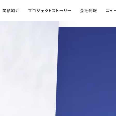
実績紹介
プロジェクトストーリー
会社情報
ニュ
ザ・テラス」
役員紹介
複合商業施設「FIRST」
沿革