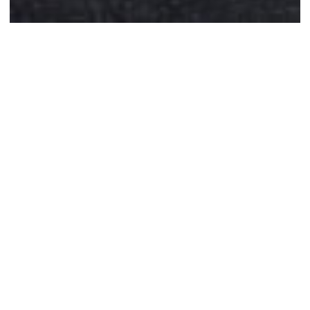
事業紹介
Our Business
京都・東京を中心に居住物件開発やホテル開発、
商業施設の開発、不動産再生、不動産保有事業を
展開しています。