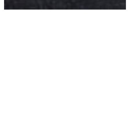
事業紹介
Our Business
京都・東京を中心に居住物件開発やホテル開発、
商業施設の開発、不動産再生、不動産保有事業を
展開しています。